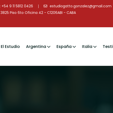
+54 9 11 5812 0426
estudiogatto.gonzalez@gmail.com
3825 Piso 6to Oficina 42 - C1206ABI - CABA
El Estudio
Argentina
España
Italia
Test